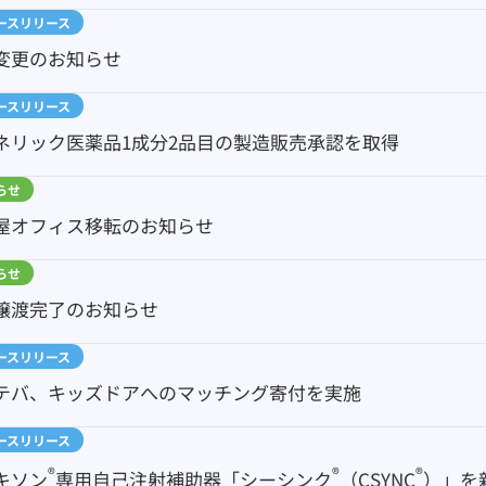
ースリリース
変更のお知らせ
ースリリース
ネリック医薬品1成分2品目の製造販売承認を取得
らせ
屋オフィス移転のお知らせ
らせ
譲渡完了のお知らせ
ースリリース
テバ、キッズドアへのマッチング寄付を実施
ースリリース
®
®
®
キソン
専用自己注射補助器「シーシンク
（CSYNC
）」を